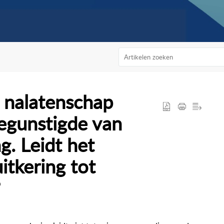
n nalatenschap
egunstigde van
g. Leidt het
itkering tot
?