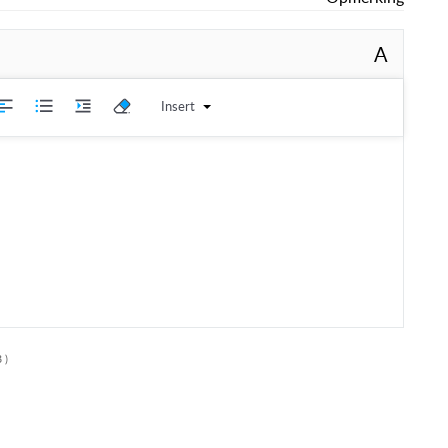
A
Insert
 )