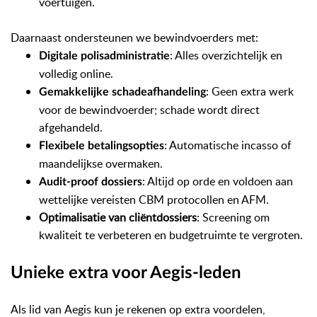
voertuigen.
Daarnaast ondersteunen we bewindvoerders met:
: Alles overzichtelijk en
Digitale
polisadministratie
volledig online.
: Geen extra werk
Gemakkelijke schadeafhandeling
voor de bewindvoerder; schade wordt direct
afgehandeld.
: Automatische incasso of
Flexibele betalingsopties
maandelijkse overmak
en
.
: Altijd op orde en voldoen aan
Audit-
proof
dossiers
wettelijke
ver
eis
ten
CBM protocollen
en AFM
.
Optimalisatie van cliëntdossiers
: Screening om
kwaliteit te verbeteren en budgetruimte te vergroten.
Unieke extra voor
Aegis
-leden
Als lid van
Aegis
kun je rekenen op extra voordelen,